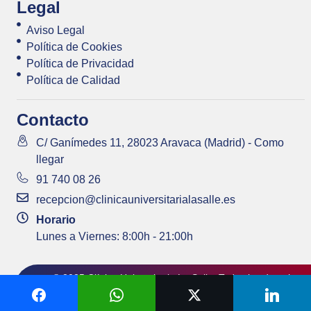
Legal
Aviso Legal
Política de Cookies
Política de Privacidad
Política de Calidad
Contacto
C/ Ganímedes 11, 28023 Aravaca (Madrid) - Como
llegar
91 740 08 26
recepcion@clinicauniversitarialasalle.es
Horario
Lunes a Viernes: 8:00h - 21:00h
© 2025 Clínica Universitaria La Salle. Todos los derechos
|
Pedir Cita
Whatsapp
reservados.
Agencia de Marketing