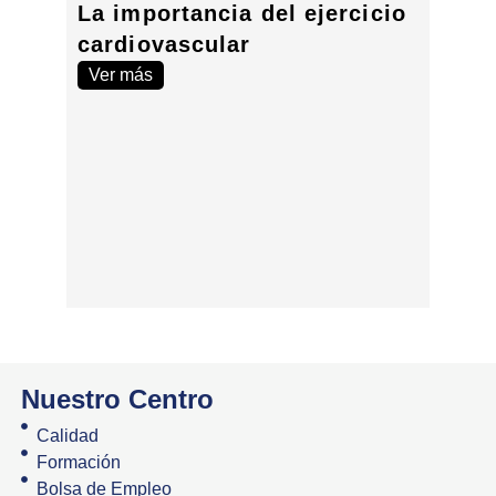
¿El 
La importancia del ejercicio
un p
cardiovascular
reha
Ver más
en f
card
El ent
Rehabi
en grup
Ver 
Nuestro Centro
Calidad
Formación
Bolsa de Empleo