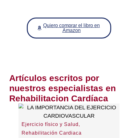
negativamente en la recuperación
física y psíquica de los afectados.
Quiero comprar el libro en
Amazon
Artículos escritos por
nuestros especialistas en
Rehabilitacion Cardíaca
Ejercicio físico y Salud
,
Rehab
Rehabilitación Cardiaca