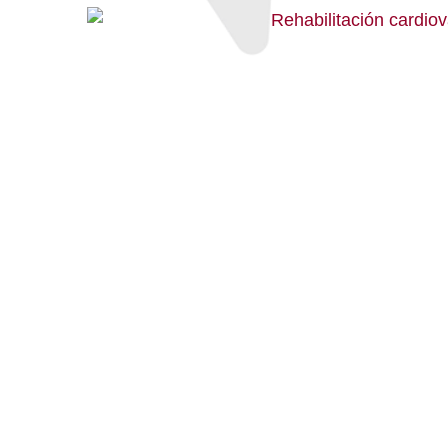
Rehabilitación
cardiovascular: 101
preguntas esenciales
El doctor José María Maroto
Montero, coordinador de la
Unidad de Rehabilitación
Cardiaca del Clínica de
Rehabilitación Funcional La Salle,
contesta en este libro a las 101
preguntas más frecuentes de los
enfermos y sus familiares.
Respuestas comprensibles cuyo
objetivo primordial es evitar que la
falta de información incida