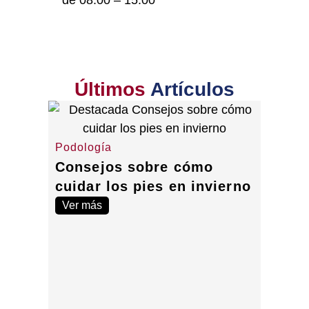
Últimos
Artículos
Podología
Consejos sobre cómo
cuidar los pies en invierno
Ver más
Podolo
Disfu
poste
La insufi
posterio