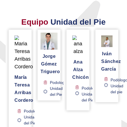
Equipo
Unidad del Pie
Iván
Jorge
Sánchez
Ana
Gómez
García
Alza
Triguero
María
Chicón
Podólog
Podología
Teresa
Unidad
Podología
Unidad
del pie
Arribas
Unidad
del Pie
Cordero
del Pie
Podología
Unidad
del Pie