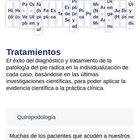
Pie
Dedo
Papilomas
Onicocriptosis
fúngicas
Metatarsalgias
Úlce
Enfermedad
plano
Artosis
en
Hiperqueratosis
Helomas
-
-
(hongos
Fascitis
Espolón
Pie
(Neuroma
Juanetes
Deformi
y
Tendinitis
de
(infantil
Periostitis
-
garra
(durezas)
(callos)
Verrugas
Uña
piel
plantar
calcáneo
cavo
de
(HAV)
óseas
neur
Sever
y
Artitis
-
plantares
encarnada
y
Morton)
diabé
adulto)
martillo
uñas)
Tratamientos
El éxito del diagnóstico y tratamiento de la
patología del pie radica en la individualización de
cada caso, basándose en las últimas
investigaciones científicas, para poder aplicar la
evidencia científica a la práctica clínica.
Quiropodología
Muchas de los pacientes que acuden a nuestros