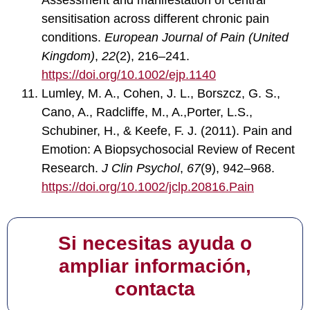
Assessment and manifestation of central
sensitisation across different chronic pain
conditions.
European Journal of Pain (United
Kingdom)
,
22
(2), 216–241.
https://doi.org/10.1002/ejp.1140
Lumley, M. A., Cohen, J. L., Borszcz, G. S.,
Cano, A., Radcliffe, M., A.,Porter, L.S.,
Schubiner, H., & Keefe, F. J. (2011). Pain and
Emotion: A Biopsychosocial Review of Recent
Research.
J Clin Psychol
,
67
(9), 942–968.
https://doi.org/10.1002/jclp.20816.Pain
Si necesitas ayuda o
ampliar información,
contacta