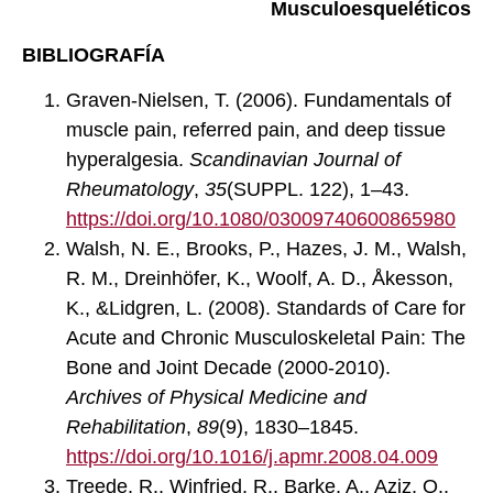
Musculoesqueléticos
BIBLIOGRAFÍA
Graven-Nielsen, T. (2006). Fundamentals of
muscle pain, referred pain, and deep tissue
hyperalgesia.
Scandinavian Journal of
Rheumatology
,
35
(SUPPL. 122), 1–43.
https://doi.org/10.1080/03009740600865980
Walsh, N. E., Brooks, P., Hazes, J. M., Walsh,
R. M., Dreinhöfer, K., Woolf, A. D., Åkesson,
K., &Lidgren, L. (2008). Standards of Care for
Acute and Chronic Musculoskeletal Pain: The
Bone and Joint Decade (2000-2010).
Archives of Physical Medicine and
Rehabilitation
,
89
(9), 1830–1845.
https://doi.org/10.1016/j.apmr.2008.04.009
Treede, R., Winfried, R., Barke, A., Aziz, Q.,