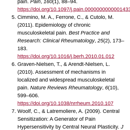
pain.
Pain
,
160
(1), 88–94.
https://doi.org/10.1097/j.pain.000000000000143
Cimmino, M. A., Ferrone, C., & Cutolo, M.
(2011). Epidemiology of chronic
musculoskeletal pain.
Best Practice and
Research: Clinical Rheumatology
,
25
(2), 173–
183.
https://doi.org/10.1016/j.berh.2010.01.012
Graven-Nielsen, T., & Arendt-Nielsen, L.
(2010). Assessment of mechanisms in
localized and widespread musculoskeletal
pain.
Nature Reviews Rheumatology
,
6
(10),
599–606.
https://doi.org/10.1038/nrrheum.2010.107
Woolf, C., & Latremoliere, A. (2009). Central
Sensitization: A Generator of Pain
Hypersensitivity by Central Neural Plasticity.
J