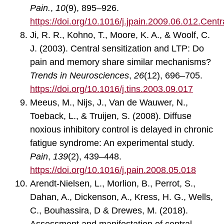
Pain.
,
10
(9), 895–926.
https://doi.org/10.1016/j.jpain.2009.06.012.Centr
Ji, R. R., Kohno, T., Moore, K. A., & Woolf, C.
J. (2003). Central sensitization and LTP: Do
pain and memory share similar mechanisms?
Trends in Neurosciences
,
26
(12), 696–705.
https://doi.org/10.1016/j.tins.2003.09.017
Meeus, M., Nijs, J., Van de Wauwer, N.,
Toeback, L., & Truijen, S. (2008). Diffuse
noxious inhibitory control is delayed in chronic
fatigue syndrome: An experimental study.
Pain
,
139
(2), 439–448.
https://doi.org/10.1016/j.pain.2008.05.018
Arendt-Nielsen, L., Morlion, B., Perrot, S.,
Dahan, A., Dickenson, A., Kress, H. G., Wells,
C., Bouhassira, D & Drewes, M. (2018).