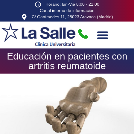
Horario: lun-Vie 8:00 - 21:00
Canal interno de información
C/ Ganímedes 11, 28023 Aravaca (Madrid)
Educación en pacientes con
artritis reumatoide