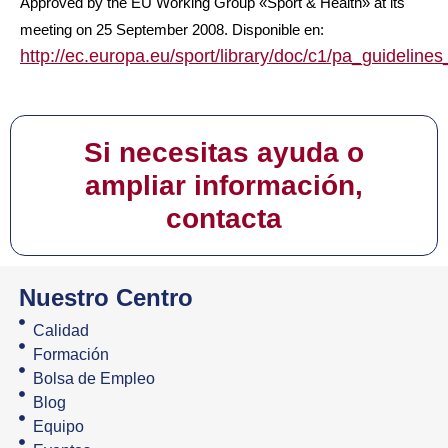
Approved by the EU Working Group «Sport & Health» at its
meeting on 25 September 2008. Disponible en:
http://ec.europa.eu/sport/library/doc/c1/pa_guideline
Si necesitas ayuda o
ampliar información,
contacta
Nuestro Centro
Calidad
Formación
Bolsa de Empleo
Blog
Equipo