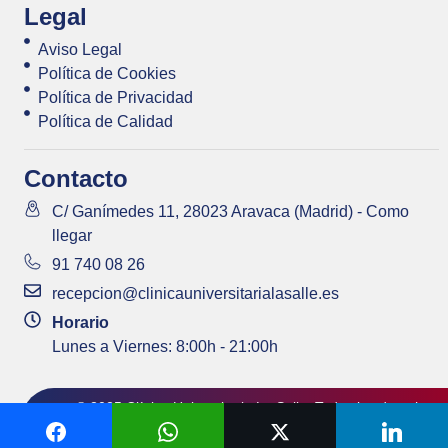
Legal
Aviso Legal
Política de Cookies
Política de Privacidad
Política de Calidad
Contacto
C/ Ganímedes 11, 28023 Aravaca (Madrid) - Como
llegar
91 740 08 26
recepcion@clinicauniversitarialasalle.es
Horario
Lunes a Viernes: 8:00h - 21:00h
© 2025 Clínica Universitaria La Salle. Todos los derechos
|
Pedir Cita
Whatsapp
reservados.
Agencia de Marketing