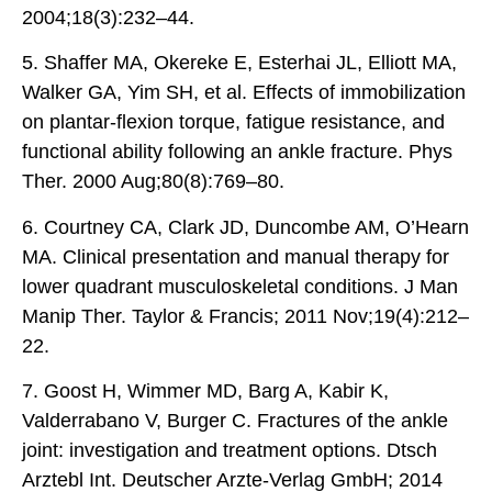
2004;18(3):232–44.
5. Shaffer MA, Okereke E, Esterhai JL, Elliott MA,
Walker GA, Yim SH, et al. Effects of immobilization
on plantar-flexion torque, fatigue resistance, and
functional ability following an ankle fracture. Phys
Ther. 2000 Aug;80(8):769–80.
6. Courtney CA, Clark JD, Duncombe AM, O’Hearn
MA. Clinical presentation and manual therapy for
lower quadrant musculoskeletal conditions. J Man
Manip Ther. Taylor & Francis; 2011 Nov;19(4):212–
22.
7. Goost H, Wimmer MD, Barg A, Kabir K,
Valderrabano V, Burger C. Fractures of the ankle
joint: investigation and treatment options. Dtsch
Arztebl Int. Deutscher Arzte-Verlag GmbH; 2014