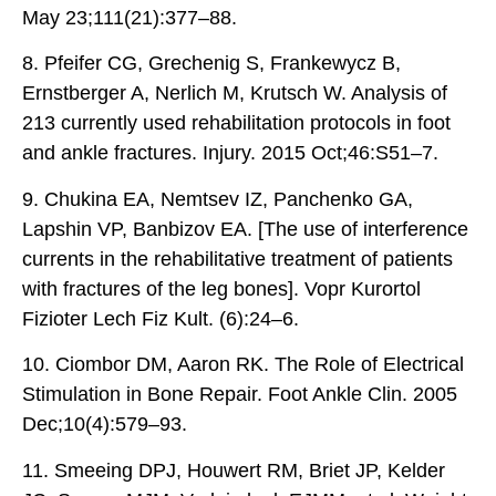
May 23;111(21):377–88.
8. Pfeifer CG, Grechenig S, Frankewycz B,
Ernstberger A, Nerlich M, Krutsch W. Analysis of
213 currently used rehabilitation protocols in foot
and ankle fractures. Injury. 2015 Oct;46:S51–7.
9. Chukina EA, Nemtsev IZ, Panchenko GA,
Lapshin VP, Banbizov EA. [The use of interference
currents in the rehabilitative treatment of patients
with fractures of the leg bones]. Vopr Kurortol
Fizioter Lech Fiz Kult. (6):24–6.
10. Ciombor DM, Aaron RK. The Role of Electrical
Stimulation in Bone Repair. Foot Ankle Clin. 2005
Dec;10(4):579–93.
11. Smeeing DPJ, Houwert RM, Briet JP, Kelder