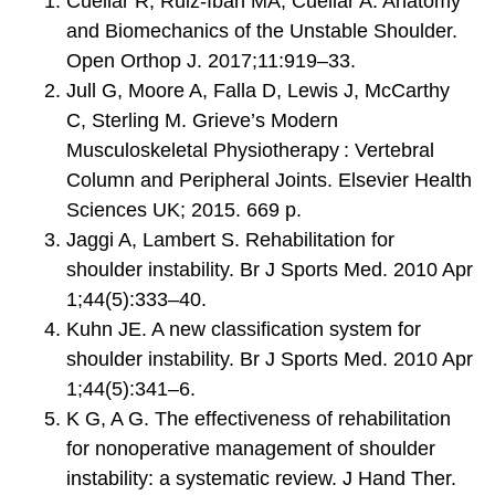
Cuéllar R, Ruiz-Ibán MA, Cuéllar A. Anatomy
and Biomechanics of the Unstable Shoulder.
Open Orthop J. 2017;11:919–33.
Jull G, Moore A, Falla D, Lewis J, McCarthy
C, Sterling M. Grieve’s Modern
Musculoskeletal Physiotherapy : Vertebral
Column and Peripheral Joints. Elsevier Health
Sciences UK; 2015. 669 p.
Jaggi A, Lambert S. Rehabilitation for
shoulder instability. Br J Sports Med. 2010 Apr
1;44(5):333–40.
Kuhn JE. A new classification system for
shoulder instability. Br J Sports Med. 2010 Apr
1;44(5):341–6.
K G, A G. The effectiveness of rehabilitation
for nonoperative management of shoulder
instability: a systematic review. J Hand Ther.