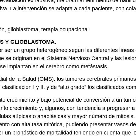
ye evaluación exhaustiva, mejora/mantenimiento de habili
iva. La intervención se adapta a cada paciente, con cola
ón, glioblastoma, terapia ocupacional.
S Y GLIOBLASTOMA.
r ser un grupo heterogéneo según las diferentes líneas c
e se originan en el Sistema Nervioso Central y las lesi
y se implantan en el cerebro como metástasis.
ial de la Salud (OMS), los tumores cerebrales primarios 
asificación I y II, y de “alto grado” los clasificados como
ento crecimiento y bajo potencial de conversión a un tu
lento crecimiento y, algunos, con tendencia a progresar
células atípicas o anaplásicas y mayor número de mitosis
ento con alta tasa mitótica, pudiendo presentar vasos d
cer un pronóstico de mortalidad teniendo en cuenta que l