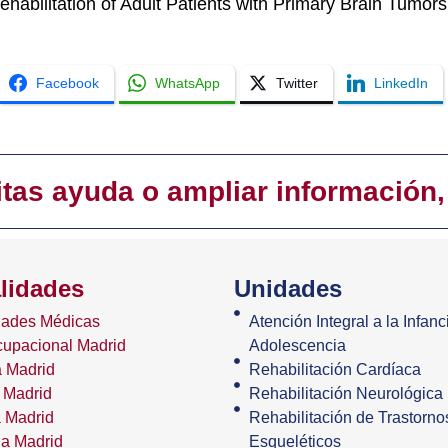
abilitation of Adult Patients with Primary Brain Tumors:
Facebook
WhatsApp
Twitter
LinkedIn
itas ayuda o ampliar información,
lidades
Unidades
dades Médicas
Atención Integral a la Infanci
cupacional Madrid
Adolescencia
 Madrid
Rehabilitación Cardíaca
 Madrid
Rehabilitación Neurológica
a Madrid
Rehabilitación de Trastorn
ia Madrid
Esqueléticos