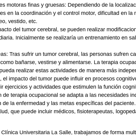
s motoras finas y gruesas: Dependiendo de la localizaci
s en la coordinación y el control motor, dificultad en la
o, vestido, etc.
cto del tumor cerebral, se pueden realizar modificacione
 diaria. Inicialmente se realizaría un entrenamiento en sa
as: Tras sufrir un tumor cerebral, las personas sufren c
, como bañarse, vestirse y alimentarse. La terapia ocupac
 pueda realizar estas actividades de manera más indepe
, el impacto del tumor puede influir en procesos cogniti
luir ejercicios y actividades que estimulen la función cog
n de terapia ocupacional se adapta a las necesidades ind
n de la enfermedad y las metas específicas del paciente
salud, que puede incluir médicos, fisioterapeutas, logoped
línica Universitaria La Salle, trabajamos de forma multi