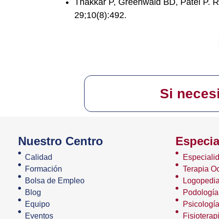
Thakkar P, Greenwald BD, Patel P. Reh
29;10(8):492.
Si neces
Nuestro Centro
Especia
Calidad
Especiali
Formación
Terapia O
Bolsa de Empleo
Logopedia
Blog
Podología
Equipo
Psicologí
Eventos
Fisioterap