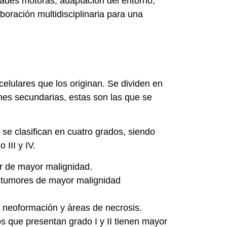
dades motoras, adaptación del entorno,
boración multidisciplinaria para una
elulares que los originan. Se dividen en
ones secundarias, estas son las que se
se clasifican en cuatro grados, siendo
 III y IV.
mor de mayor malignidad.
 a tumores de mayor malignidad
.
e neoformación y áreas de necrosis.
os que presentan grado I y II tienen mayor