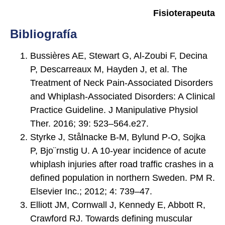
Fisioterapeuta
Bibliografía
Bussières AE, Stewart G, Al-Zoubi F, Decina
P, Descarreaux M, Hayden J, et al. The
Treatment of Neck Pain-Associated Disorders
and Whiplash-Associated Disorders: A Clinical
Practice Guideline. J Manipulative Physiol
Ther. 2016; 39: 523–564.e27.
Styrke J, Stålnacke B-M, Bylund P-O, Sojka
P, Bjo¨rnstig U. A 10-year incidence of acute
whiplash injuries after road traffic crashes in a
defined population in northern Sweden. PM R.
Elsevier Inc.; 2012; 4: 739–47.
Elliott JM, Cornwall J, Kennedy E, Abbott R,
Crawford RJ. Towards defining muscular