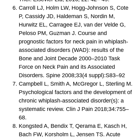
Carroll LJ, Holm LW, Hogg-Johnson S, Cote
P, Cassidy JD, Haldeman S, Nordin M,
Hurwitz EL, Carragee EJ, van der Velde G,
Peloso PM, Guzman J. Course and
prognostic factors for neck pain in whiplash-
associated disorders (WAD): results of the
Bone and Joint Decade 2000–2010 Task
Force on Neck Pain and its Associated
Disorders. Spine 2008;33(4 suppl):S83–92
Campbell L, Smith A, McGregor L, Sterling M.
Psychological factors and the development of
chronic whiplash-associated disorder(s): a
systematic review. Clin J Pain 2018;34:755–
68.
Kongsted A, Bendix T, Qerama E, Kasch H,
Bach FW, Korsholm L, Jensen TS. Acute