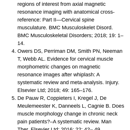
regions of interest from axial magnetic
resonance imaging with anatomical cross-
reference: Part II—Cervical spine
musculature. BMC Musculoskelet Disord.
BMC Musculoskeletal Disorders; 2018; 19: 1–
14.
Owers DS, Perriman DM, Smith PN, Neeman
T, Webb AL. Evidence for cervical muscle
morphometric changes on magnetic
resonance images after whiplash: A
systematic review and meta-analysis. Injury.
Elsevier Ltd; 2018; 49: 165–176.
De Pauw R, Coppieters I, Kregel J, De
Meulemeester K, Danneels L, Cagnie B. Does
muscle morphology change in chronic neck
pain patients?–A systematic review. Man
Ther. Elsevier Ltd; 2016; 22: 42– 49.