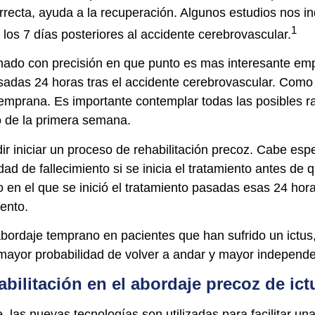
recta, ayuda a la recuperación. Algunos estudios nos ind
1
los 7 días posteriores al accidente cerebrovascular.
nado con precisión en que punto es mas interesante empe
das 24 horas tras el accidente cerebrovascular. Como cr
 temprana. Es importante contemplar todas las posibles 
tro de la primera semana.
idir iniciar un proceso de rehabilitación precoz. Cabe es
ad de fallecimiento si se inicia el tratamiento antes de 
 en el que se inició el tratamiento pasadas esas 24 hor
ento.
n abordaje temprano en pacientes que han sufrido un ictus
o mayor probabilidad de volver a andar y mayor independ
bilitación en el abordaje precoz de ict
as nuevas tecnologías son utilizadas para facilitar un