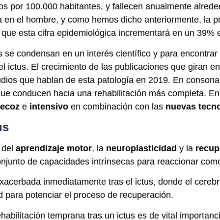
 por 100.000 habitantes, y fallecen anualmente alreded
ra en el hombre, y como hemos dicho anteriormente, la 
n que esta cifra epidemiológica incrementará en un 39% 
 se condensan en un interés científico y para encontrar
 ictus. El crecimiento de las publicaciones que giran en
ios que hablan de esta patología en 2019. En consonan
ue conducen hacia una rehabilitación más completa. En 
recoz
e
intensivo
en combinación con las
nuevas tecn
us
 del
aprendizaje motor
, la
neuroplasticidad
y la
recup
conjunto de capacidades intrínsecas para reaccionar com
xacerbada inmediatamente tras el ictus, donde el cere
d para potenciar el proceso de recuperación.
ehabilitación temprana tras un ictus es de vital importan