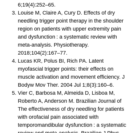
6;19(4):252–65.
Louise M, Claire A, Cury D. Effects of dry
needling trigger point therapy in the shoulder
region on patients with upper extremity pain
and dysfunction : a systematic review with
meta-analysis. Physiotherapy.
2018;104(2):167–77.
Lucas KR, Polus BI, Rich PA. Latent
myofascial trigger points: their effects on
muscle activation and movement efficiency. J
Bodyw Mov Ther. 2004 Jul 1;8(3):160–6.
Vier C, Barbosa M, Almeida D, Lisboa M,
Roberto A, Anderson M. Brazilian Journal of
The effectiveness of dry needling for patients
with orofacial pain associated with
temporomandibular dysfunction : a systematic
review and meta-analysis. Brazilian J Phys