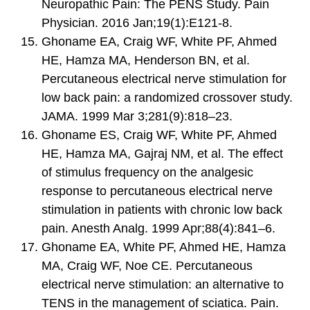
Neuropathic Pain: The PENS Study. Pain
Physician. 2016 Jan;19(1):E121-8.
Ghoname EA, Craig WF, White PF, Ahmed
HE, Hamza MA, Henderson BN, et al.
Percutaneous electrical nerve stimulation for
low back pain: a randomized crossover study.
JAMA. 1999 Mar 3;281(9):818–23.
Ghoname ES, Craig WF, White PF, Ahmed
HE, Hamza MA, Gajraj NM, et al. The effect
of stimulus frequency on the analgesic
response to percutaneous electrical nerve
stimulation in patients with chronic low back
pain. Anesth Analg. 1999 Apr;88(4):841–6.
Ghoname EA, White PF, Ahmed HE, Hamza
MA, Craig WF, Noe CE. Percutaneous
electrical nerve stimulation: an alternative to
TENS in the management of sciatica. Pain.