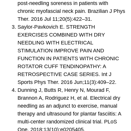
post-needling soreness in patients with
chronic myofascial neck pain. Brazilian J Phys
Ther. 2016 Jul 11;20(5):422–31.
Saylor-Pavkovich E. STRENGTH
EXERCISES COMBINED WITH DRY
NEEDLING WITH ELECTRICAL
STIMULATION IMPROVE PAIN AND
FUNCTION IN PATIENTS WITH CHRONIC
ROTATOR CUFF TENDINOPATHY: A
RETROSPECTIVE CASE SERIES. Int J
Sports Phys Ther. 2016 Jun;11(3):409–22.
Dunning J, Butts R, Henry N, Mourad F,
Brannon A, Rodriguez H, et al. Electrical dry
needling as an adjunct to exercise, manual
therapy and ultrasound for plantar fasciitis: A
multi-center randomized clinical trial. PLoS
One. 2018;13(10):e0205405.