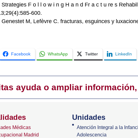
trategies F o l l o w i n g H a n d Fr a c t u re s Rehabi
3;29(4):585-600.
Genestet M, Lefèvre C. fracturas, esguinces y luxacio
Facebook
WhatsApp
Twitter
LinkedIn
itas ayuda o ampliar información,
lidades
Unidades
dades Médicas
Atención Integral a la Infanci
cupacional Madrid
Adolescencia