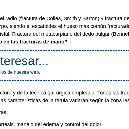
l radio (fractura de Colles, Smith y Barton) y fractura de 
arpo, siendo el escafoides el hueso más común fracturad
istal. Fractura del metacarpiano del dedo pulgar (Bennet
o en las fracturas de mano?
teresar...
ulos de nuestra web.
actura y de la técnica quirúrgica empleada. Todas las fra
las características de la férula variarán según la zona l
ras:
ortesis, manejo del edema y control del dolor.