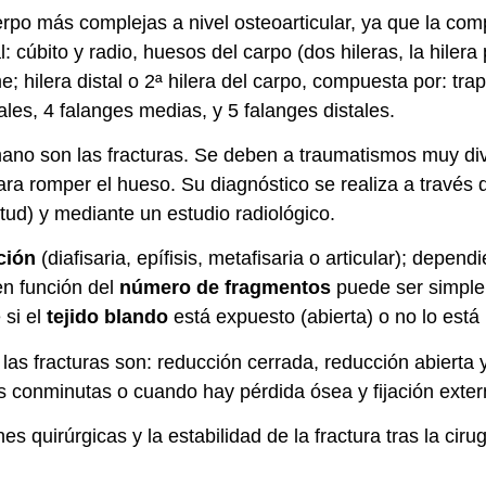
erpo más complejas a nivel osteoarticular, ya que la co
l: cúbito y radio, huesos del carpo (dos hileras, la hile
e; hilera distal o 2ª hilera del carpo, compuesta por: tr
es, 4 falanges medias, y 5 falanges distales.
ano son las fracturas. Se deben a traumatismos muy di
a romper el hueso. Su diagnóstico se realiza a través de
itud) y mediante un estudio radiológico.
ción
(diafisaria, epífisis, metafisaria o articular); depen
 en función del
número de fragmentos
puede ser simple 
 si el
tejido blando
está expuesto (abierta) o no lo está 
las fracturas son: reducción cerrada, reducción abierta y
uras conminutas o cuando hay pérdida ósea y fijación exter
s quirúrgicas y la estabilidad de la fractura tras la ciru