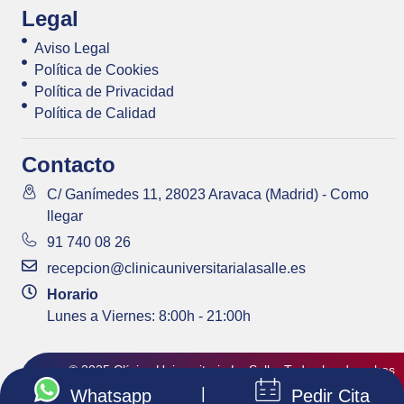
Legal
Aviso Legal
Política de Cookies
Política de Privacidad
Política de Calidad
Contacto
C/ Ganímedes 11, 28023 Aravaca (Madrid) - Como
llegar
91 740 08 26
recepcion@clinicauniversitarialasalle.es
Horario
Lunes a Viernes: 8:00h - 21:00h
© 2025 Clínica Universitaria La Salle. Todos los derechos
|
Pedir Cita
Whatsapp
reservados.
Agencia de Marketing