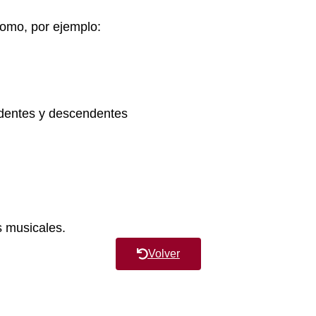
como, por ejemplo:
ndentes y descendentes
s musicales.
Volver