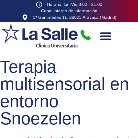
Horario: lun-Vie 8:00 - 21:00
Canal interno de información
C/ Ganímedes 11, 28023 Aravaca (Madrid)
Terapia
multisensorial en
entorno
Snoezelen