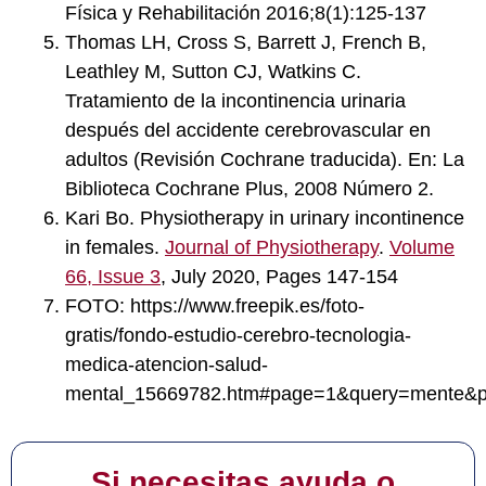
Física y Rehabilitación 2016;8(1):125-137
Thomas LH, Cross S, Barrett J, French B,
Leathley M, Sutton CJ, Watkins C.
Tratamiento de la incontinencia urinaria
después del accidente cerebrovascular en
adultos (Revisión Cochrane traducida). En: La
Biblioteca Cochrane Plus, 2008 Número 2.
Kari Bo. Physiotherapy in urinary incontinence
in females.
Journal of Physiotherapy
.
Volume
66, Issue 3
, July 2020, Pages 147-154
FOTO: https://www.freepik.es/foto-
gratis/fondo-estudio-cerebro-tecnologia-
medica-atencion-salud-
mental_15669782.htm#page=1&query=mente&po
Si necesitas ayuda o